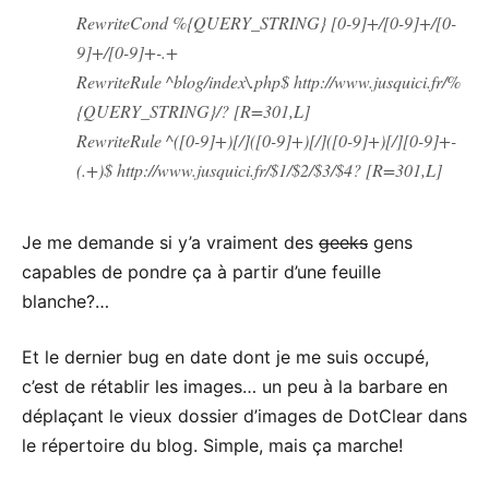
RewriteCond %{QUERY_STRING} [0-9]+/[0-9]+/[0-
9]+/[0-9]+-.+
RewriteRule ^blog/index\.php$ http://www.jusquici.fr/%
{QUERY_STRING}/? [R=301,L]
RewriteRule ^([0-9]+)[/]([0-9]+)[/]([0-9]+)[/][0-9]+-
(.+)$ http://www.jusquici.fr/$1/$2/$3/$4? [R=301,L]
Je me demande si y’a vraiment des
geeks
gens
capables de pondre ça à partir d’une feuille
blanche?…
Et le dernier bug en date dont je me suis occupé,
c’est de rétablir les images… un peu à la barbare en
déplaçant le vieux dossier d’images de DotClear dans
le répertoire du blog. Simple, mais ça marche!