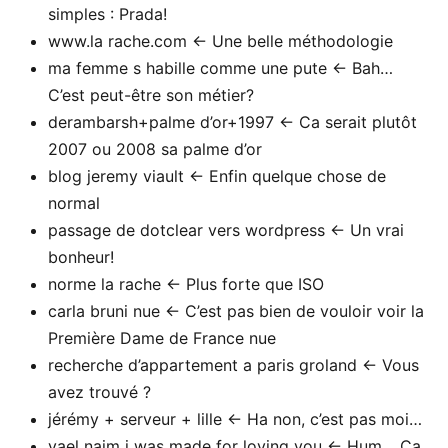
simples : Prada!
www.la rache.com <- Une belle méthodologie
ma femme s habille comme une pute <- Bah…
C’est peut-être son métier?
derambarsh+palme d’or+1997 <- Ca serait plutôt
2007 ou 2008 sa palme d’or
blog jeremy viault <- Enfin quelque chose de
normal
passage de dotclear vers wordpress <- Un vrai
bonheur!
norme la rache <- Plus forte que ISO
carla bruni nue <- C’est pas bien de vouloir voir la
Première Dame de France nue
recherche d’appartement a paris groland <- Vous
avez trouvé ?
jérémy + serveur + lille <- Ha non, c’est pas moi…
yael naim i was made for loving you <- Hum… Ca