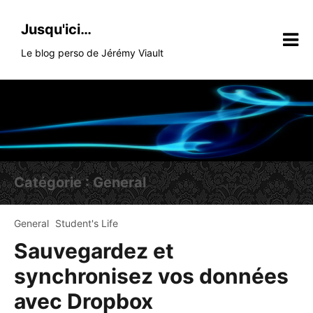
Skip
to
Jusqu'ici…
content
Le blog perso de Jérémy Viault
Catégorie :
General
General
Student's Life
Sauvegardez et
synchronisez vos données
avec Dropbox