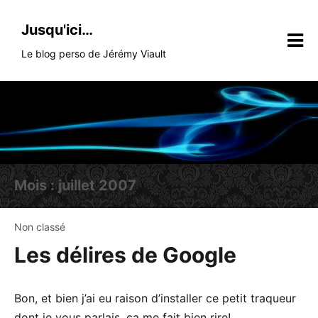
Skip
to
Jusqu'ici…
content
Le blog perso de Jérémy Viault
Mois :
juillet 2007
Non classé
Les délires de Google
Bon, et bien j’ai eu raison d’installer ce petit traqueur
dont je vous parlais, ça me fait bien rire!