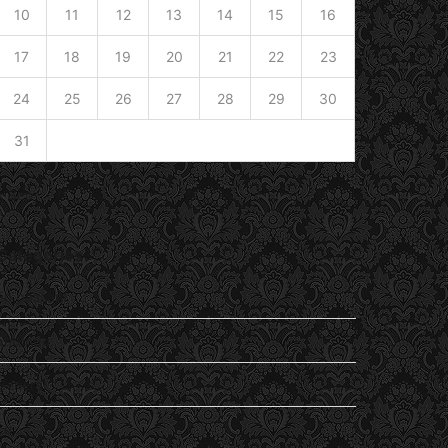
10
11
12
13
14
15
16
17
18
19
20
21
22
23
24
25
26
27
28
29
30
31
« Sep
Catégories
En passant
Entendu
General
Lu