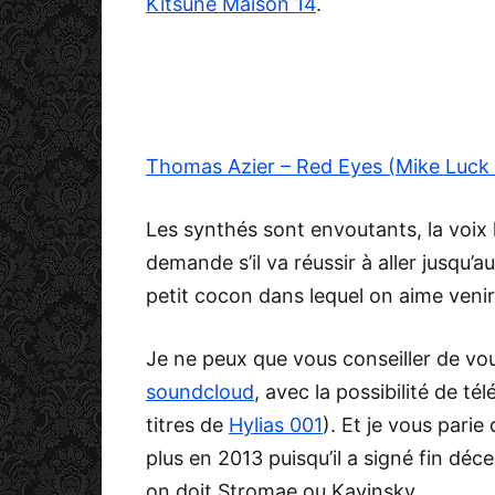
Kitsuné Maison 14
.
Thomas Azier – Red Eyes (Mike Luck
Les synthés sont envoutants, la voix 
demande s’il va réussir à aller jusqu’a
petit cocon dans lequel on aime venir
Je ne peux que vous conseiller de vou
soundcloud
, avec la possibilité de t
titres de
Hylias 001
). Et je vous pari
plus en 2013 puisqu’il a signé fin déc
on doit Stromae ou Kavinsky.