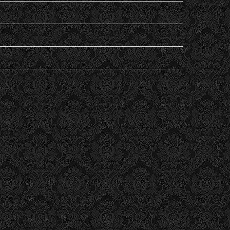
my life…
Non classé
Student's Life
Vu
ESC
ESC Lille