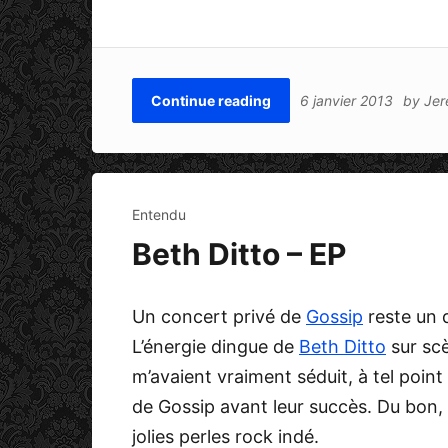
Continue reading
6 janvier 2013
by
Je
Entendu
Beth Ditto – EP
Un concert privé de
Gossip
reste un 
L’énergie dingue de
Beth Ditto
sur scè
m’avaient vraiment séduit, à tel point
de Gossip avant leur succès. Du bon
jolies perles rock indé.