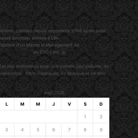
Jérémy Viault
Jérémy, parisien depuis septembre 2008 après avoir
passé quelques années à Lille.
Diplômé d'un Master in Management de
SKEMA
Business School
(ex ESC-Lille), je
travaille dans le
marketing
.
Fan des ordinateurs avec une pomme (qui s'allume, de
préférence), d'Arts Plastiques, de Musique et de Web.
août 2026
L
M
M
J
V
S
D
1
2
3
4
5
6
7
8
9