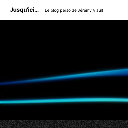
Skip
Jusqu'ici…
to
Le blog perso de Jérémy Viault
content