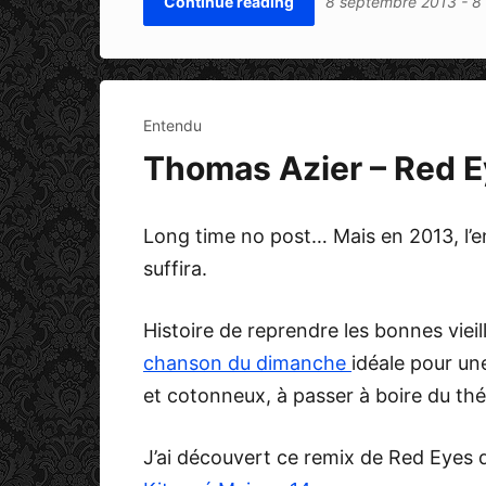
Continue reading
8 septembre 2013
-
8
Entendu
Thomas Azier – Red E
Long time no post… Mais en 2013, l’en
suffira.
Histoire de reprendre les bonnes viei
chanson du dimanche
idéale pour un
et cotonneux, à passer à boire du thé 
J’ai découvert ce remix de Red Eyes