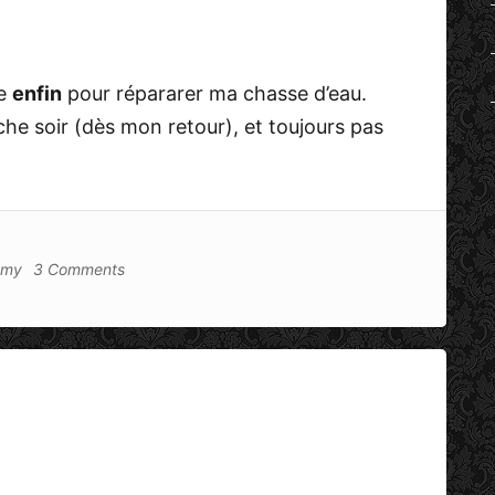
se
enfin
pour répararer ma chasse d’eau.
che soir (dès mon retour), et toujours pas
emy
3 Comments