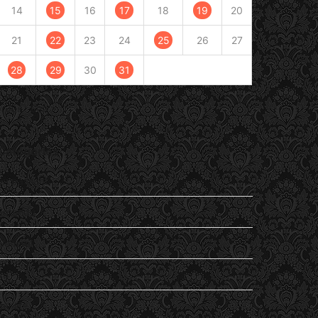
14
15
16
17
18
19
20
21
22
23
24
25
26
27
28
29
30
31
« Juil
Sep »
Catégories
En passant
Entendu
General
Lu
my life…