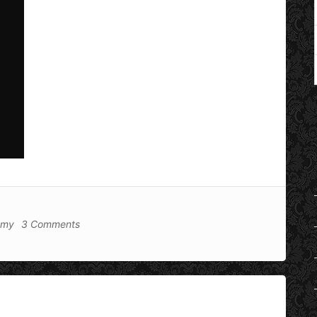
emy
3 Comments