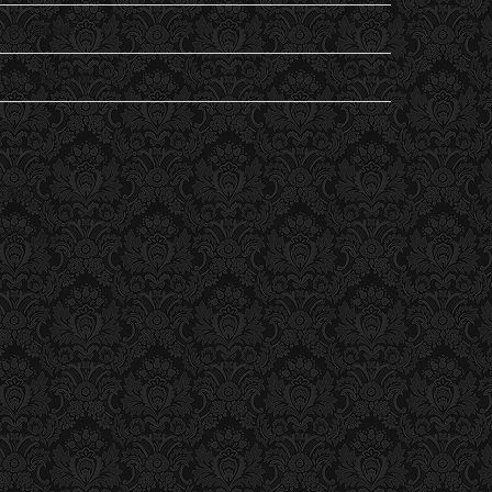
Non classé
Student's Life
Vu
ESC
ESC Lille