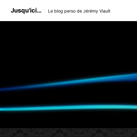
Skip
Jusqu'ici…
to
Le blog perso de Jérémy Viault
content