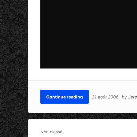
Continue reading
31 août 2006
by
Jer
Non classé