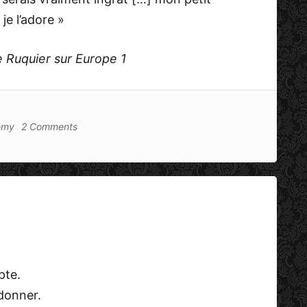
je l’adore »
e Ruquier sur Europe 1
emy
2 Comments
pte.
donner.