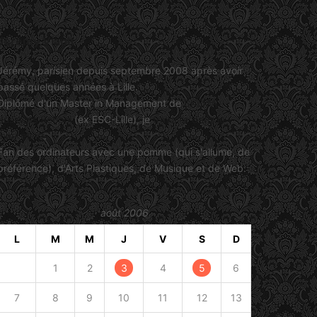
Jérémy Viault
Jérémy, parisien depuis septembre 2008 après avoir
passé quelques années à Lille.
Diplômé d'un Master in Management de
SKEMA
Business School
(ex ESC-Lille), je
travaille dans le
marketing
.
Fan des ordinateurs avec une pomme (qui s'allume, de
préférence), d'Arts Plastiques, de Musique et de Web.
août 2006
L
M
M
J
V
S
D
1
2
3
4
5
6
7
8
9
10
11
12
13