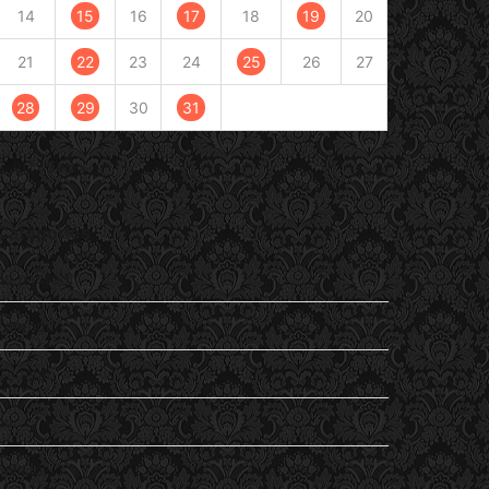
14
15
16
17
18
19
20
21
22
23
24
25
26
27
28
29
30
31
« Juil
Sep »
Catégories
En passant
Entendu
General
Lu
my life…