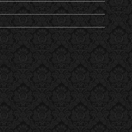
Non classé
Student's Life
Vu
ESC
ESC Lille