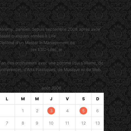
Jérémy Viault
Jérémy, parisien depuis septembre 2008 après avoir
passé quelques années à Lille.
Diplômé d'un Master in Management de
SKEMA
Business School
(ex ESC-Lille), je
travaille dans le
marketing
.
Fan des ordinateurs avec une pomme (qui s'allume, de
préférence), d'Arts Plastiques, de Musique et de Web.
août 2006
L
M
M
J
V
S
D
1
2
3
4
5
6
7
8
9
10
11
12
13