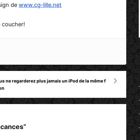
sign de
www.cg-lille.net
me coucher!
us ne regarderez plus jamais un iPod de la même f
on
acances
”