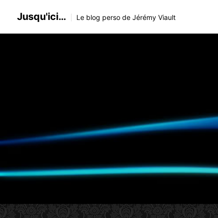
Skip
Jusqu'ici…
to
Le blog perso de Jérémy Viault
content