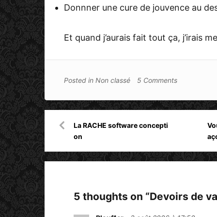
Donnner une cure de jouvence au de
Et quand j’aurais fait tout ça, j’irais 
Posted in
Non classé
5 Comments
Navigation
La RACHE software concepti
Vo
de
on
aç
l’article
5 thoughts on “
Devoirs de v