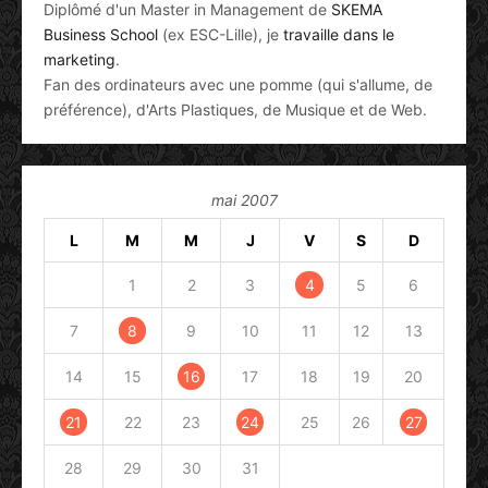
Diplômé d'un Master in Management de
SKEMA
Business School
(ex ESC-Lille), je
travaille dans le
marketing
.
Fan des ordinateurs avec une pomme (qui s'allume, de
préférence), d'Arts Plastiques, de Musique et de Web.
mai 2007
L
M
M
J
V
S
D
1
2
3
4
5
6
7
8
9
10
11
12
13
14
15
16
17
18
19
20
21
22
23
24
25
26
27
28
29
30
31