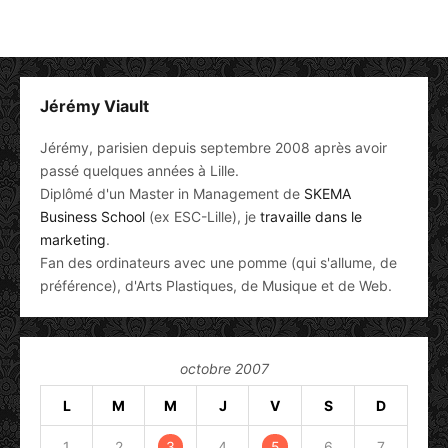
Jérémy Viault
Jérémy, parisien depuis septembre 2008 après avoir
passé quelques années à Lille.
Diplômé d'un Master in Management de
SKEMA
Business School
(ex ESC-Lille), je
travaille dans le
marketing
.
Fan des ordinateurs avec une pomme (qui s'allume, de
préférence), d'Arts Plastiques, de Musique et de Web.
octobre 2007
L
M
M
J
V
S
D
1
2
3
4
5
6
7