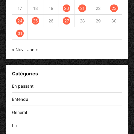
17
18
19
20
21
22
23
24
25
26
27
28
29
30
31
« Nov
Jan »
Catégories
En passant
Entendu
General
Lu