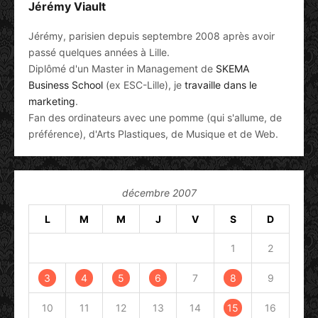
Jérémy Viault
Jérémy, parisien depuis septembre 2008 après avoir
passé quelques années à Lille.
Diplômé d'un Master in Management de
SKEMA
Business School
(ex ESC-Lille), je
travaille dans le
marketing
.
Fan des ordinateurs avec une pomme (qui s'allume, de
préférence), d'Arts Plastiques, de Musique et de Web.
décembre 2007
L
M
M
J
V
S
D
1
2
3
4
5
6
7
8
9
10
11
12
13
14
15
16