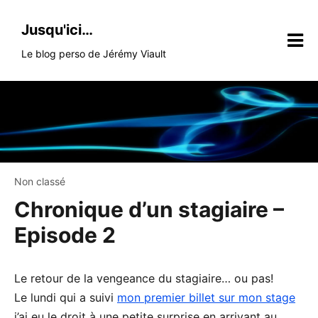
Skip
to
Jusqu'ici…
content
Le blog perso de Jérémy Viault
Non classé
Chronique d’un stagiaire –
Episode 2
Le retour de la vengeance du stagiaire… ou pas!
Le lundi qui a suivi
mon premier billet sur mon stage
j’ai eu le droit à une petite surprise en arrivant au