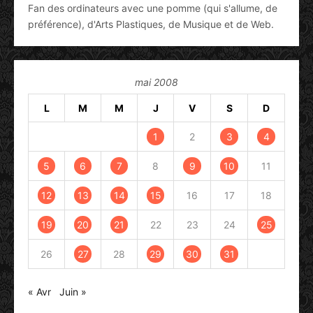
Fan des ordinateurs avec une pomme (qui s'allume, de
préférence), d'Arts Plastiques, de Musique et de Web.
mai 2008
L
M
M
J
V
S
D
1
2
3
4
5
6
7
8
9
10
11
12
13
14
15
16
17
18
19
20
21
22
23
24
25
26
27
28
29
30
31
« Avr
Juin »