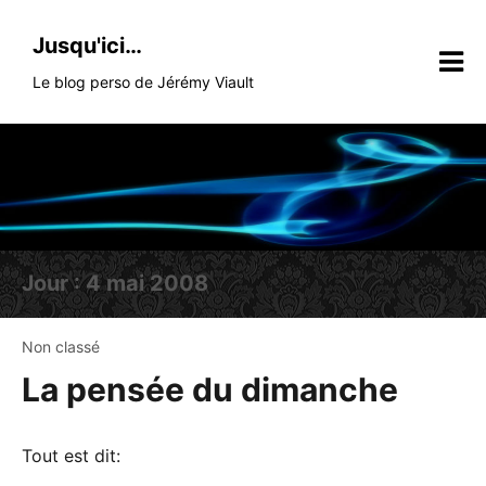
Skip
to
Jusqu'ici…
content
Le blog perso de Jérémy Viault
Jour :
4 mai 2008
Non classé
La pensée du dimanche
Tout est dit: