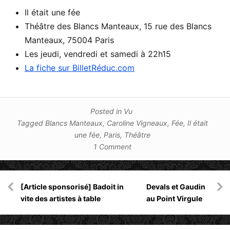
Il était une fée
Théâtre des Blancs Manteaux, 15 rue des Blancs
Manteaux, 75004 Paris
Les jeudi, vendredi et samedi à 22h15
La fiche sur BilletRéduc.com
Posted in
Vu
Tagged
Blancs Manteaux
,
Caroline Vigneaux
,
Fée
,
Il était
une fée
,
Paris
,
Théâtre
1 Comment
Navigation
[Article sponsorisé] Badoit in
Devals et Gaudin
de
vite des artistes à table
au Point Virgule
l’article