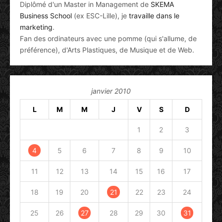
Diplômé d'un Master in Management de
SKEMA
Business School
(ex ESC-Lille), je
travaille dans le
marketing
.
Fan des ordinateurs avec une pomme (qui s'allume, de
préférence), d'Arts Plastiques, de Musique et de Web.
janvier 2010
L
M
M
J
V
S
D
1
2
3
4
5
6
7
8
9
10
11
12
13
14
15
16
17
18
19
20
21
22
23
24
25
26
27
28
29
30
31