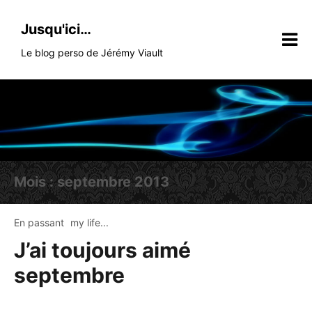
Skip
to
Jusqu'ici…
content
Le blog perso de Jérémy Viault
Mois :
septembre 2013
En passant
my life...
J’ai toujours aimé
septembre