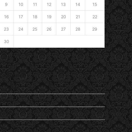
9
10
11
12
13
14
15
16
17
18
19
20
21
22
23
24
25
26
27
28
29
30
« Jan
Catégories
En passant
Entendu
General
Lu