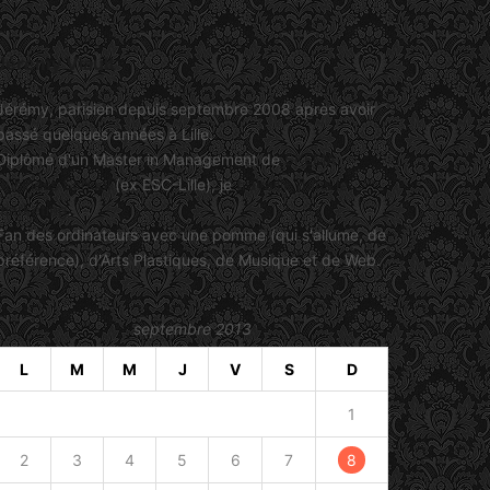
Jérémy Viault
Jérémy, parisien depuis septembre 2008 après avoir
passé quelques années à Lille.
Diplômé d'un Master in Management de
SKEMA
Business School
(ex ESC-Lille), je
travaille dans le
marketing
.
Fan des ordinateurs avec une pomme (qui s'allume, de
préférence), d'Arts Plastiques, de Musique et de Web.
septembre 2013
L
M
M
J
V
S
D
1
2
3
4
5
6
7
8