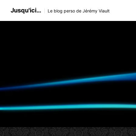
Skip
Jusqu'ici…
to
Le blog perso de Jérémy Viault
content