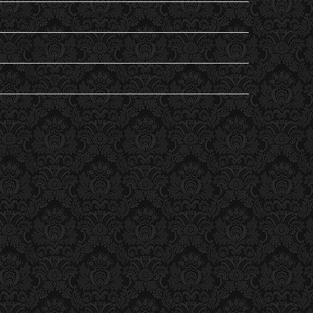
my life…
Non classé
Student's Life
Vu
ESC
ESC Lille