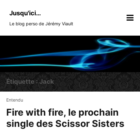
Skip
to
Jusqu'ici…
content
Le blog perso de Jérémy Viault
Étiquette :
Jack
Entendu
Fire with fire, le prochain
single des Scissor Sisters