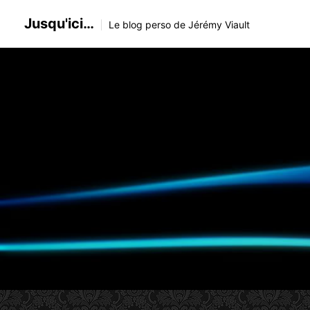
Skip
Jusqu'ici…
to
Le blog perso de Jérémy Viault
content