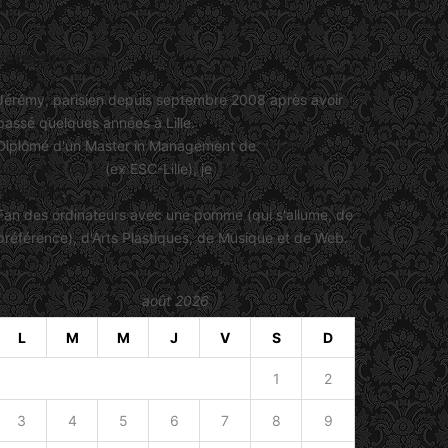
Jérémy Viault
Jérémy, parisien depuis septembre 2008 après avoir
passé quelques années à Lille.
Diplômé d'un Master in Management de
SKEMA
Business School
(ex ESC-Lille), je
travaille dans le
marketing
.
Fan des ordinateurs avec une pomme (qui s'allume, de
préférence), d'Arts Plastiques, de Musique et de Web.
août 2026
L
M
M
J
V
S
D
1
2
3
4
5
6
7
8
9