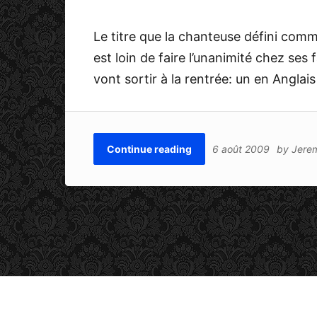
Le titre que la chanteuse défini comm
est loin de faire l’unanimité chez s
vont sortir à la rentrée: un en Anglai
Continue reading
6 août 2009
by
Jere