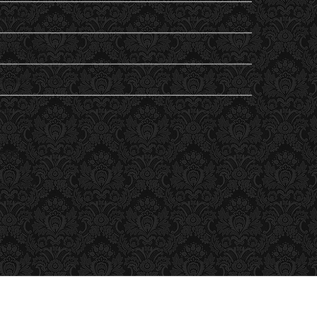
my life…
Non classé
Student's Life
Vu
ESC
ESC Lille