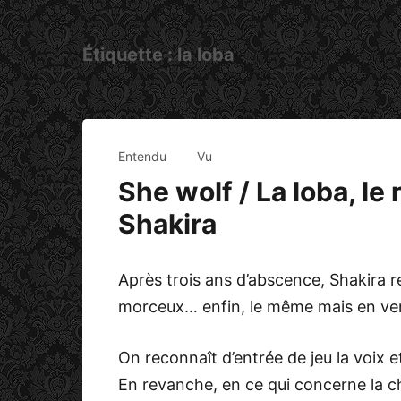
Étiquette :
la loba
Entendu
Vu
She wolf / La loba, le
Shakira
Après trois ans d’abscence, Shakira r
morceux… enfin, le même mais en ver
On reconnaît d’entrée de jeu la voix e
En revanche, en ce qui concerne la c