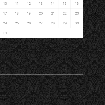
10
11
12
13
14
15
16
17
18
19
20
21
22
23
24
25
26
27
28
29
30
31
« Sep
Catégories
En passant
Entendu
General
Lu