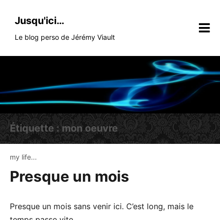
Skip
to
Jusqu'ici…
content
Le blog perso de Jérémy Viault
Étiquette :
mon oeuvre
my life...
Presque un mois
Presque un mois sans venir ici. C’est long, mais le
temps passe vite.