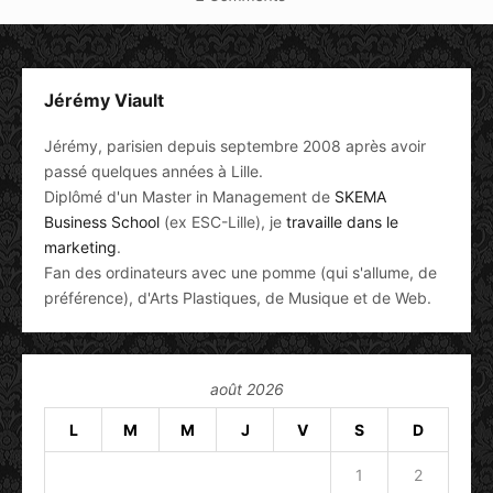
Jérémy Viault
Jérémy, parisien depuis septembre 2008 après avoir
passé quelques années à Lille.
Diplômé d'un Master in Management de
SKEMA
Business School
(ex ESC-Lille), je
travaille dans le
marketing
.
Fan des ordinateurs avec une pomme (qui s'allume, de
préférence), d'Arts Plastiques, de Musique et de Web.
août 2026
L
M
M
J
V
S
D
1
2