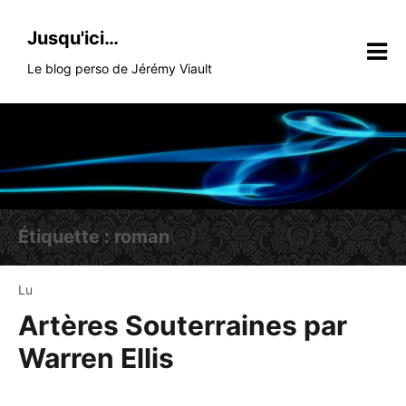
Skip
to
Jusqu'ici…
content
Le blog perso de Jérémy Viault
Étiquette :
roman
Lu
Artères Souterraines par
Warren Ellis