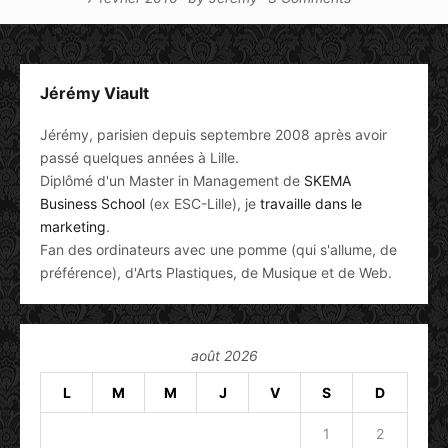
Jérémy Viault
Jérémy, parisien depuis septembre 2008 après avoir
passé quelques années à Lille.
Diplômé d'un Master in Management de
SKEMA
Business School
(ex ESC-Lille), je
travaille dans le
marketing
.
Fan des ordinateurs avec une pomme (qui s'allume, de
préférence), d'Arts Plastiques, de Musique et de Web.
août 2026
L
M
M
J
V
S
D
1
2