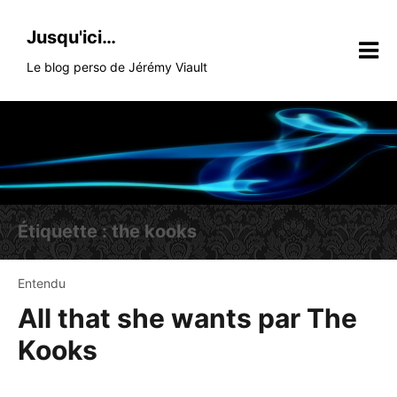
Skip
to
Jusqu'ici…
content
Le blog perso de Jérémy Viault
Étiquette :
the kooks
Entendu
All that she wants par The
Kooks