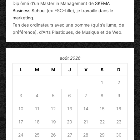
Diplômé d'un Master in Management de
SKEMA
Business School
(ex ESC-Lille), je
travaille dans le
marketing
.
Fan des ordinateurs avec une pomme (qui s'allume, de
préférence), d'Arts Plastiques, de Musique et de Web.
août 2026
L
M
M
J
V
S
D
1
2
3
4
5
6
7
8
9
10
11
12
13
14
15
16
17
18
19
20
21
22
23
24
25
26
27
28
29
30