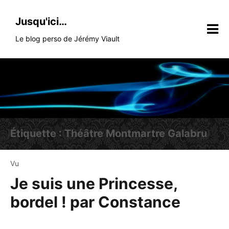
Skip
to
Jusqu'ici…
content
Le blog perso de Jérémy Viault
Étiquette :
Théâtre Montmartre Galabru
Vu
Je suis une Princesse,
bordel ! par Constance