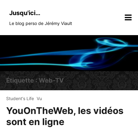
Skip
to
Jusqu'ici…
content
Le blog perso de Jérémy Viault
Étiquette :
Web-TV
Student's Life
Vu
YouOnTheWeb, les vidéos
sont en ligne