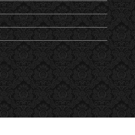
my life…
Non classé
Student's Life
Vu
ESC
ESC Lille