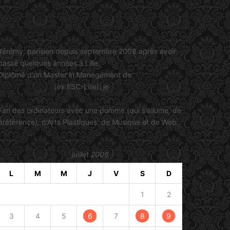
Jérémy Viault
Jérémy, parisien depuis septembre 2008 après avoir
passé quelques années à Lille.
Diplômé d'un Master in Management de
SKEMA
Business School
(ex ESC-Lille), je
travaille dans le
marketing
.
Fan des ordinateurs avec une pomme (qui s'allume, de
préférence), d'Arts Plastiques, de Musique et de Web.
juillet 2006
L
M
M
J
V
S
D
1
2
3
4
5
6
7
8
9