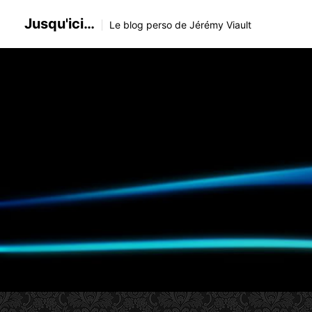
Skip
Jusqu'ici…
to
Le blog perso de Jérémy Viault
content