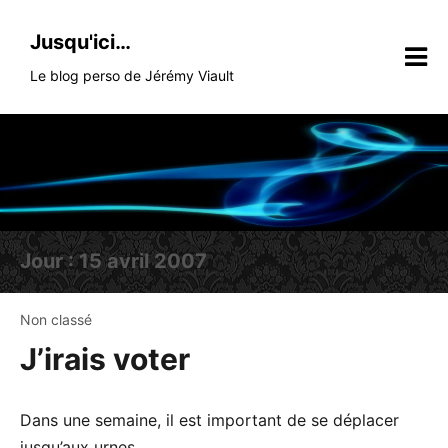
Skip
to
Jusqu'ici…
content
Le blog perso de Jérémy Viault
Jour :
15 avril 2007
Non classé
J’irais voter
Dans une semaine, il est important de se déplacer
jusqu’aux urnes.