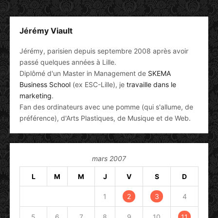
Jérémy Viault
Jérémy, parisien depuis septembre 2008 après avoir
passé quelques années à Lille.
Diplômé d'un Master in Management de
SKEMA
Business School
(ex ESC-Lille), je
travaille dans le
marketing
.
Fan des ordinateurs avec une pomme (qui s'allume, de
préférence), d'Arts Plastiques, de Musique et de Web.
mars 2007
L
M
M
J
V
S
D
1
2
3
4
5
6
7
8
9
10
11