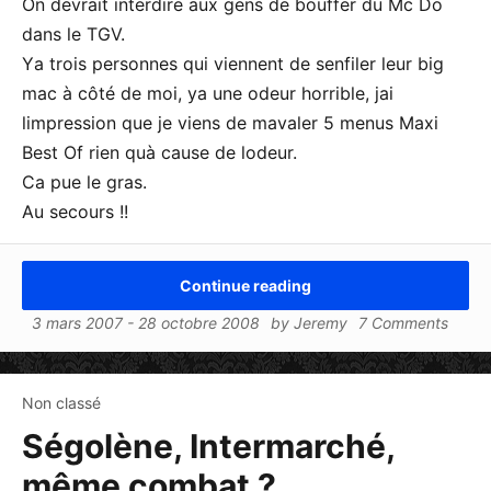
On devrait interdire aux gens de bouffer du Mc Do
dans le TGV.
Ya trois personnes qui viennent de senfiler leur big
mac à côté de moi, ya une odeur horrible, jai
limpression que je viens de mavaler 5 menus Maxi
Best Of rien quà cause de lodeur.
Ca pue le gras.
Au secours !!
Continue reading
3 mars 2007
-
28 octobre 2008
by
Jeremy
7 Comments
Non classé
Ségolène, Intermarché,
même combat ?