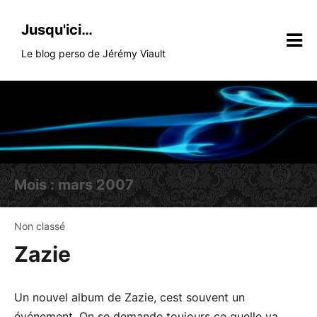
Skip
to
Jusqu'ici…
content
Le blog perso de Jérémy Viault
Mois :
mars 2007
Non classé
Zazie
Un nouvel album de Zazie, cest souvent un
événement. On se demande toujours ce quelle va