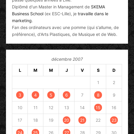
Diplômé d'un Master in Management de
SKEMA
Business School
(ex ESC-Lille), je
travaille dans le
marketing
.
Fan des ordinateurs avec une pomme (qui s'allume, de
préférence), d'Arts Plastiques, de Musique et de Web.
décembre 2007
L
M
M
J
V
S
D
1
2
3
4
5
6
7
8
9
10
11
12
13
14
15
16
17
18
19
20
21
22
23
24
25
26
27
28
29
30