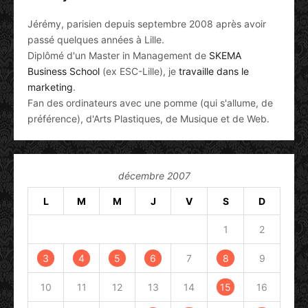
Jérémy, parisien depuis septembre 2008 après avoir
passé quelques années à Lille.
Diplômé d'un Master in Management de
SKEMA
Business School
(ex ESC-Lille), je
travaille dans le
marketing
.
Fan des ordinateurs avec une pomme (qui s'allume, de
préférence), d'Arts Plastiques, de Musique et de Web.
décembre 2007
L
M
M
J
V
S
D
1
2
3
4
5
6
7
8
9
10
11
12
13
14
15
16