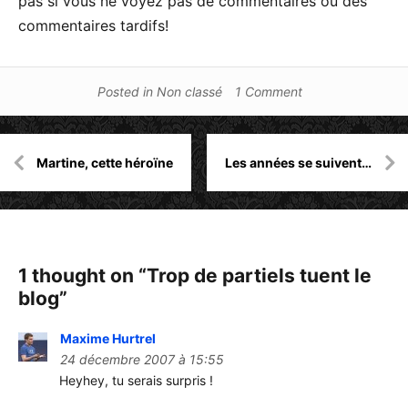
pas si vous ne voyez pas de commentaires ou des
commentaires tardifs!
Posted in
Non classé
1 Comment
Navigation
Martine, cette héroïne
Les années se suivent…
de
l’article
1 thought on “
Trop de partiels tuent le
blog
”
Maxime Hurtrel
24 décembre 2007 à 15:55
Heyhey, tu serais surpris !