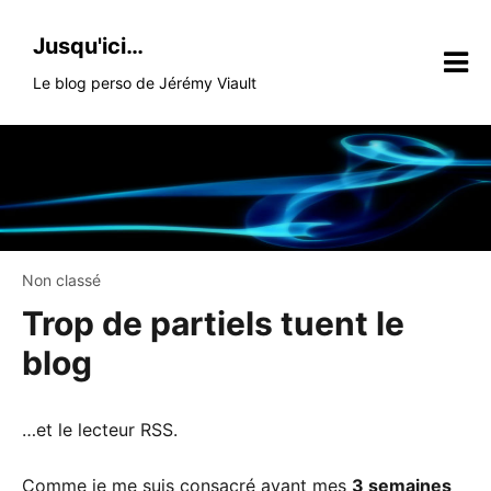
Skip
to
Jusqu'ici…
content
Le blog perso de Jérémy Viault
Non classé
Trop de partiels tuent le
blog
…et le lecteur RSS.
Comme je me suis consacré avant mes
3 semaines