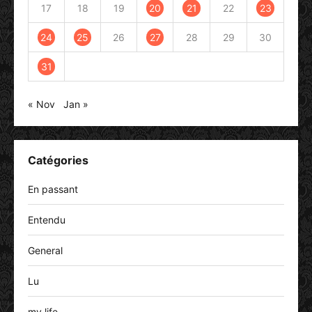
17
18
19
20
21
22
23
24
25
26
27
28
29
30
31
« Nov
Jan »
Catégories
En passant
Entendu
General
Lu
my life…