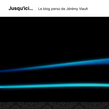
Skip
Jusqu'ici…
to
Le blog perso de Jérémy Viault
content