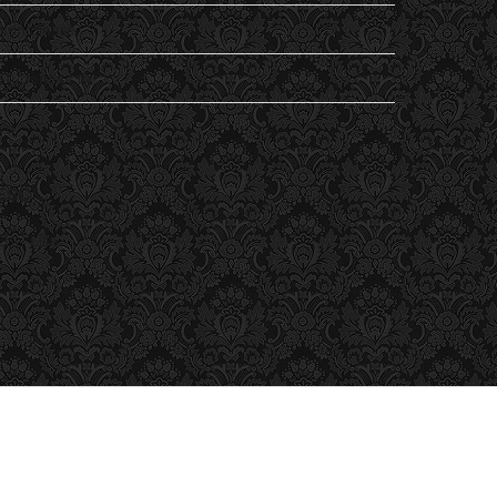
Non classé
Student's Life
Vu
ESC
ESC Lille