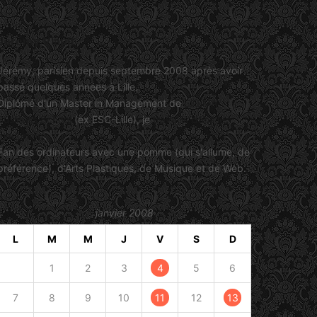
Jérémy Viault
Jérémy, parisien depuis septembre 2008 après avoir
passé quelques années à Lille.
Diplômé d'un Master in Management de
SKEMA
Business School
(ex ESC-Lille), je
travaille dans le
marketing
.
Fan des ordinateurs avec une pomme (qui s'allume, de
préférence), d'Arts Plastiques, de Musique et de Web.
janvier 2008
L
M
M
J
V
S
D
1
2
3
4
5
6
7
8
9
10
11
12
13