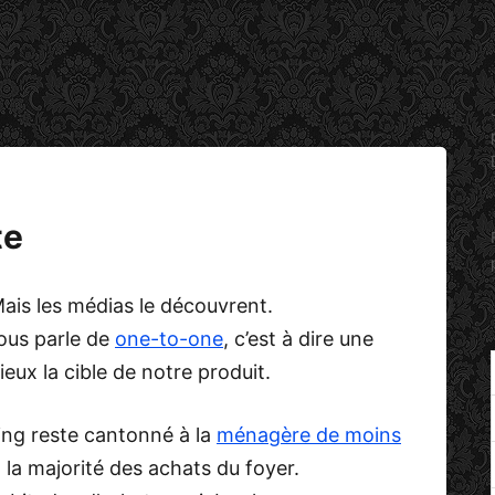
te
Mais les médias le découvrent.
nous parle de
one-to-one
, c’est à dire une
eux la cible de notre produit.
ing reste cantonné à la
ménagère de moins
it la majorité des achats du foyer.