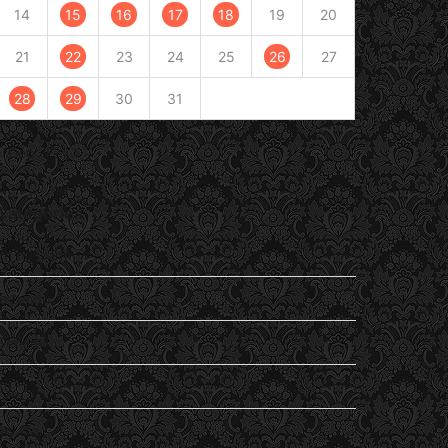
14
15
16
17
18
19
20
21
22
23
24
25
26
27
28
29
30
31
« Déc
Fév »
Catégories
En passant
Entendu
General
Lu
my life…