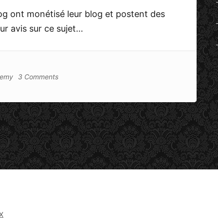
log ont monétisé leur blog et postent des
eur avis sur ce sujet…
remy
3 Comments
X