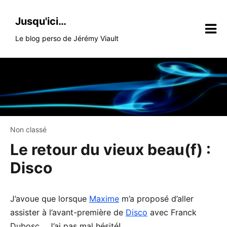
Skip
to
Jusqu'ici…
content
Le blog perso de Jérémy Viault
Non classé
Le retour du vieux beau(f) :
Disco
J’avoue que lorsque
Maxime
m’a proposé d’aller
assister à l’avant-première de
Disco
avec Franck
Dubosc… J’ai pas mal hésité!