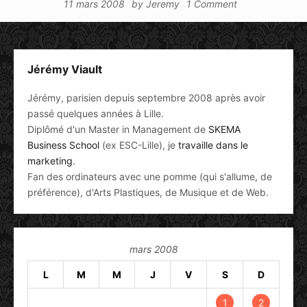
11 mars 2008
by
Jeremy
1 Comment
Jérémy Viault
Jérémy, parisien depuis septembre 2008 après avoir
passé quelques années à Lille.
Diplômé d'un Master in Management de
SKEMA
Business School
(ex ESC-Lille), je
travaille dans le
marketing
.
Fan des ordinateurs avec une pomme (qui s'allume, de
préférence), d'Arts Plastiques, de Musique et de Web.
mars 2008
L
M
M
J
V
S
D
1
2