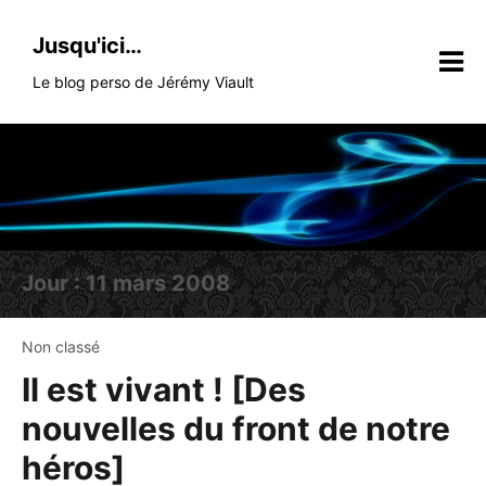
Skip
to
Jusqu'ici…
content
Le blog perso de Jérémy Viault
Jour :
11 mars 2008
Non classé
Il est vivant ! [Des
nouvelles du front de notre
héros]