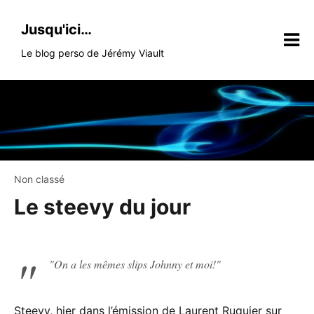
Skip
to
Jusqu'ici…
content
Le blog perso de Jérémy Viault
Non classé
Le steevy du jour
On a les mêmes slips Johnny et moi!
Steevy, hier dans l’émission de Laurent Ruquier sur