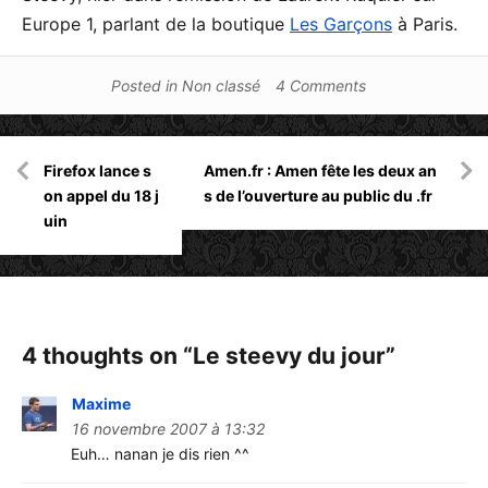
Europe 1, parlant de la boutique
Les Garçons
à Paris.
Posted in
Non classé
4 Comments
Navigation
Firefox lance s
Amen.fr : Amen fête les deux an
de
on appel du 18 j
s de l’ouverture au public du .fr
l’article
uin
4 thoughts on “
Le steevy du jour
”
Maxime
16 novembre 2007 à 13:32
Euh… nanan je dis rien ^^