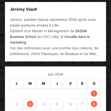
Jérémy Viault
Jérémy, parisien depuis septembre 2008 après avoir
passé quelques années à Lille.
Diplômé d'un Master in Management de
SKEMA
Business School
(ex ESC-Lille), je
travaille dans le
marketing
.
Fan des ordinateurs avec une pomme (qui s'allume, de
préférence), d'Arts Plastiques, de Musique et de Web.
juin 2008
L
M
M
J
V
S
D
1
2
3
4
5
6
7
8