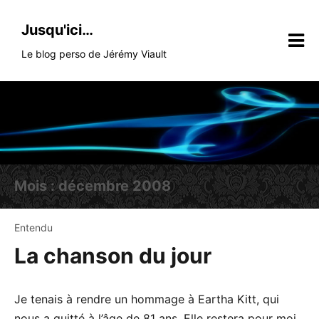
Skip
to
Jusqu'ici…
content
Le blog perso de Jérémy Viault
Mois :
décembre 2008
Entendu
La chanson du jour
Je tenais à rendre un hommage à Eartha Kitt, qui
nous a quitté à l’âge de 81 ans. Elle restera pour moi