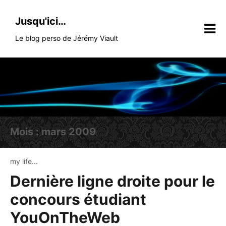
Skip
to
Jusqu'ici…
content
Le blog perso de Jérémy Viault
Mois :
mars 2009
my life...
Dernière ligne droite pour le
concours étudiant
YouOnTheWeb