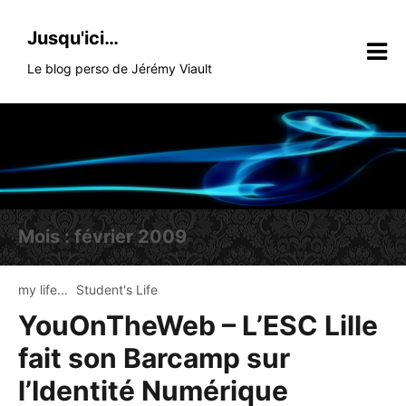
Skip
to
Jusqu'ici…
content
Le blog perso de Jérémy Viault
Mois :
février 2009
my life...
Student's Life
YouOnTheWeb – L’ESC Lille
fait son Barcamp sur
l’Identité Numérique