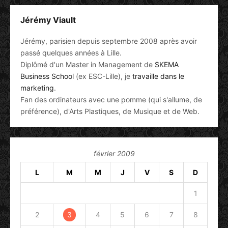
Jérémy Viault
Jérémy, parisien depuis septembre 2008 après avoir
passé quelques années à Lille.
Diplômé d'un Master in Management de
SKEMA
Business School
(ex ESC-Lille), je
travaille dans le
marketing
.
Fan des ordinateurs avec une pomme (qui s'allume, de
préférence), d'Arts Plastiques, de Musique et de Web.
février 2009
L
M
M
J
V
S
D
1
2
3
4
5
6
7
8