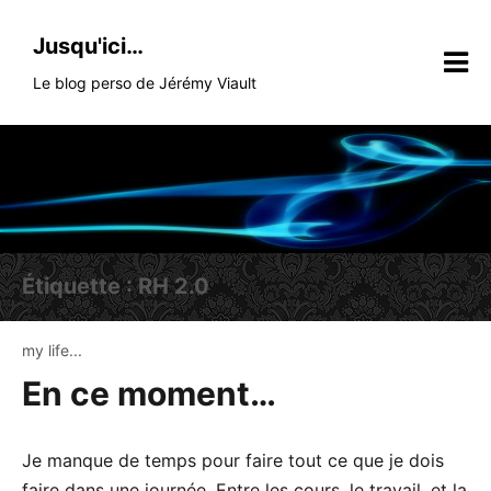
Skip
to
Jusqu'ici…
content
Le blog perso de Jérémy Viault
Étiquette :
RH 2.0
my life...
En ce moment…
Je manque de temps pour faire tout ce que je dois
faire dans une journée. Entre les cours, le travail, et la