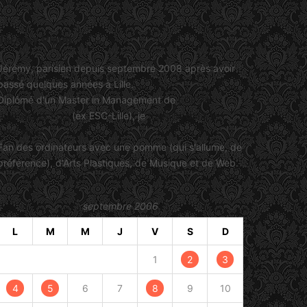
Jérémy Viault
Jérémy, parisien depuis septembre 2008 après avoir
passé quelques années à Lille.
Diplômé d'un Master in Management de
SKEMA
Business School
(ex ESC-Lille), je
travaille dans le
marketing
.
Fan des ordinateurs avec une pomme (qui s'allume, de
préférence), d'Arts Plastiques, de Musique et de Web.
septembre 2006
L
M
M
J
V
S
D
1
2
3
4
5
6
7
8
9
10