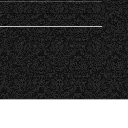
Non classé
Student's Life
Vu
ESC
ESC Lille