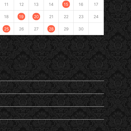
11
12
13
14
15
16
17
18
19
20
21
22
23
24
25
26
27
28
29
30
« Août
Oct »
Catégories
En passant
Entendu
General
Lu
my life…