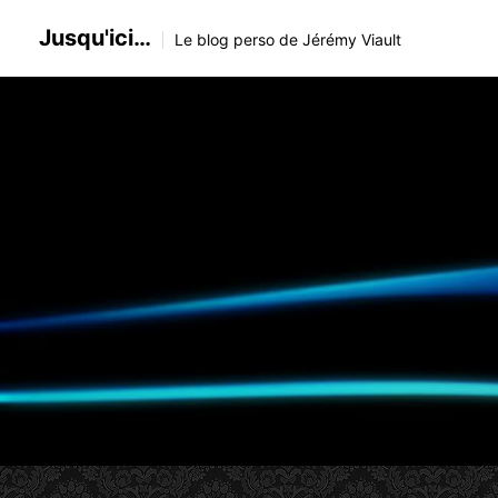
Skip
Jusqu'ici…
to
Le blog perso de Jérémy Viault
content