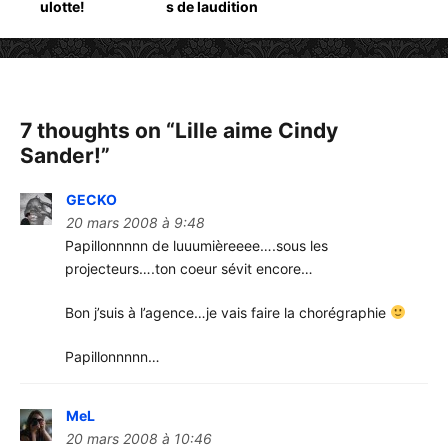
ulotte!
s de laudition
l’article
7 thoughts on “
Lille aime Cindy
Sander!
”
GECKO
20 mars 2008 à 9:48
Papillonnnnn de luuumièreeee….sous les
projecteurs….ton coeur sévit encore…
Bon j’suis à l’agence…je vais faire la chorégraphie
Papillonnnnn…
MeL
20 mars 2008 à 10:46