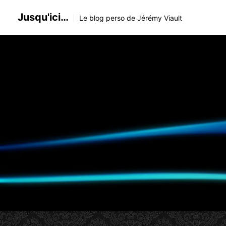
Skip
Jusqu'ici…
to
Le blog perso de Jérémy Viault
content