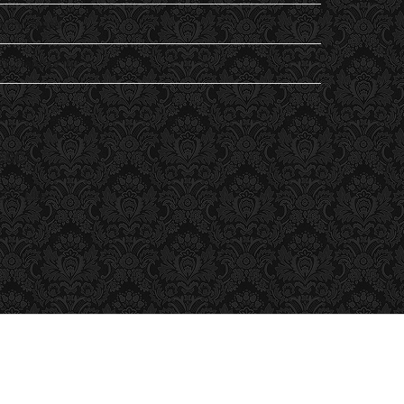
Non classé
Student's Life
Vu
ESC
ESC Lille