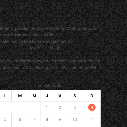
Jérémy Viault
Jérémy, parisien depuis septembre 2008 après avoir
passé quelques années à Lille.
Diplômé d'un Master in Management de
SKEMA
Business School
(ex ESC-Lille), je
travaille dans le
marketing
.
Fan des ordinateurs avec une pomme (qui s'allume, de
préférence), d'Arts Plastiques, de Musique et de Web.
janvier 2009
L
M
M
J
V
S
D
1
2
3
4
5
6
7
8
9
10
11