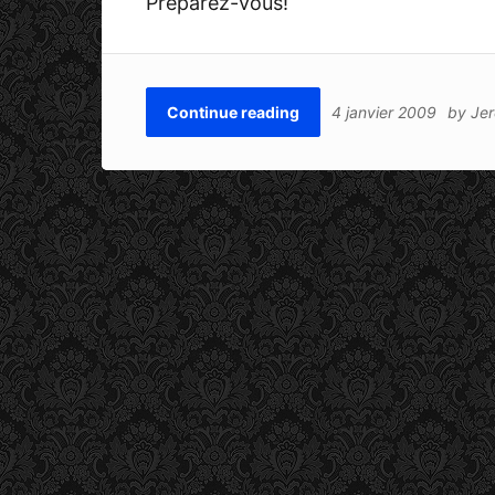
Préparez-vous!
Continue reading
4 janvier 2009
by
Je