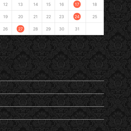
12
13
14
15
16
17
18
19
20
21
22
23
24
25
26
27
28
29
30
31
« Déc
Fév »
Catégories
En passant
Entendu
General
Lu
my life…