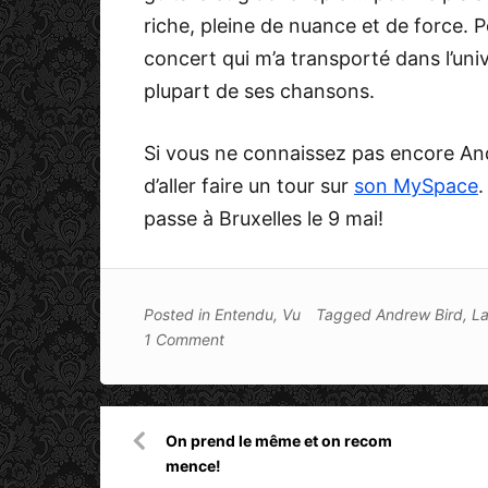
riche, pleine de nuance et de force. P
concert qui m’a transporté dans l’univ
plupart de ses chansons.
Si vous ne connaissez pas encore A
d’aller faire un tour sur
son MySpace
.
passe à Bruxelles le 9 mai!
Posted in
Entendu
,
Vu
Tagged
Andrew Bird
,
La
1 Comment
Navigation
On prend le même et on recom
de
mence!
l’article