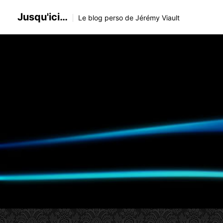
Skip
Jusqu'ici…
to
Le blog perso de Jérémy Viault
content