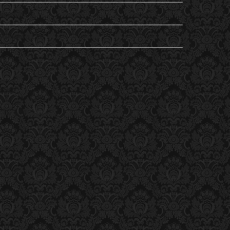
Non classé
Student's Life
Vu
ESC
ESC Lille