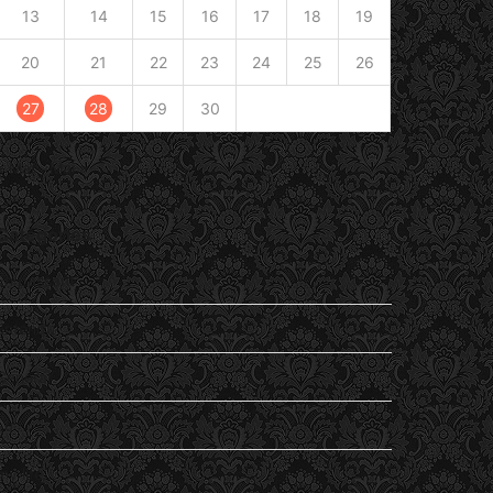
13
14
15
16
17
18
19
20
21
22
23
24
25
26
27
28
29
30
« Mar
Mai »
Catégories
En passant
Entendu
General
Lu
my life…