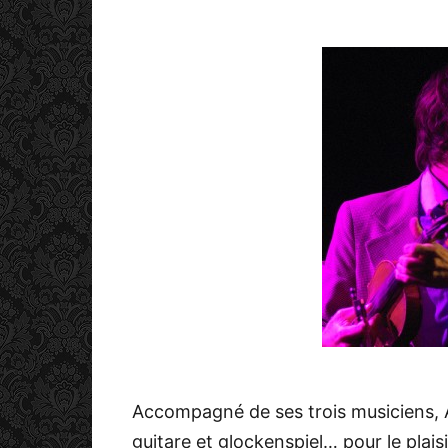
Accompagné de ses trois musiciens, A
guitare et glockenspiel… pour le plais