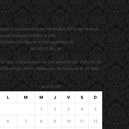
Jérémy Viault
Jérémy, parisien depuis septembre 2008 après avoir
passé quelques années à Lille.
Diplômé d'un Master in Management de
SKEMA
Business School
(ex ESC-Lille), je
travaille dans le
marketing
.
Fan des ordinateurs avec une pomme (qui s'allume, de
préférence), d'Arts Plastiques, de Musique et de Web.
avril 2009
L
M
M
J
V
S
D
1
2
3
4
5
6
7
8
9
10
11
12