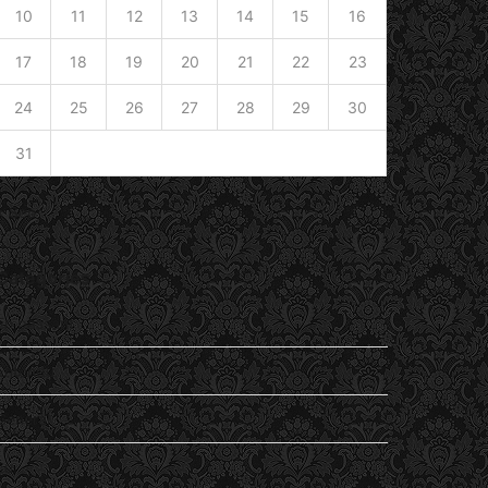
10
11
12
13
14
15
16
17
18
19
20
21
22
23
24
25
26
27
28
29
30
31
« Sep
Catégories
En passant
Entendu
General
Lu