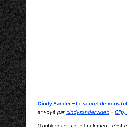
Cindy Sander – Le secret de nous (cli
envoyé par
cindysandervideo
–
Clip,
N’oublions pas que finalement, c’est e