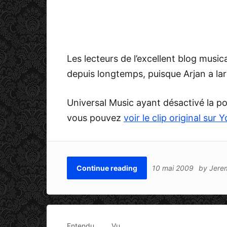
Les lecteurs de l’excellent blog music
depuis longtemps, puisque Arjan a lar
Universal Music ayant désactivé la poss
vous pouvez
voir le clip original sur
Continue reading
10 mai 2009
by
Jere
Entendu
Vu