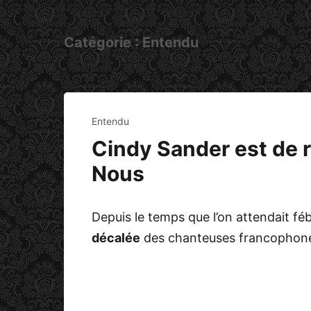
Catégorie :
Entendu
Entendu
Cindy Sander est de r
Nous
Depuis le temps que l’on attendait fé
décalée
des chanteuses francopho