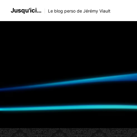
Skip
Jusqu'ici…
to
Le blog perso de Jérémy Viault
content