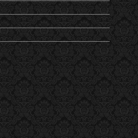
my life…
Non classé
Student's Life
Vu
ESC
ESC Lille