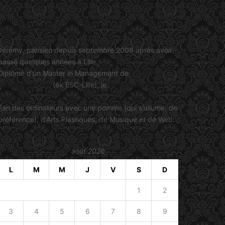
Jérémy Viault
Jérémy, parisien depuis septembre 2008 après avoir
passé quelques années à Lille.
Diplômé d'un Master in Management de
SKEMA
Business School
(ex ESC-Lille), je
travaille dans le
marketing
.
Fan des ordinateurs avec une pomme (qui s'allume, de
préférence), d'Arts Plastiques, de Musique et de Web.
août 2026
L
M
M
J
V
S
D
1
2
3
4
5
6
7
8
9