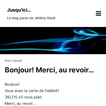
Skip
to
Jusqu'ici…
content
Le blog perso de Jérémy Viault
Non classé
Bonjour! Merci, au revoir…
Bonjour!
Vous avez la carte de fidélité?
36(,)15 s’il vous plait.
Merci, au revoir…