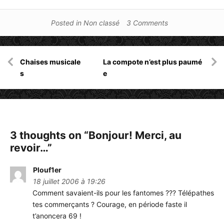
Posted in
Non classé
3 Comments
Navigation
Chaises musicale
La compote n’est plus paumé
de
s
e
l’article
3 thoughts on “
Bonjour! Merci, au
revoir…
”
Plouf1er
18 juillet 2006 à 19:26
Comment savaient-ils pour les fantomes ??? Télépathes
tes commerçants ? Courage, en période faste il
t’anoncera 69 !