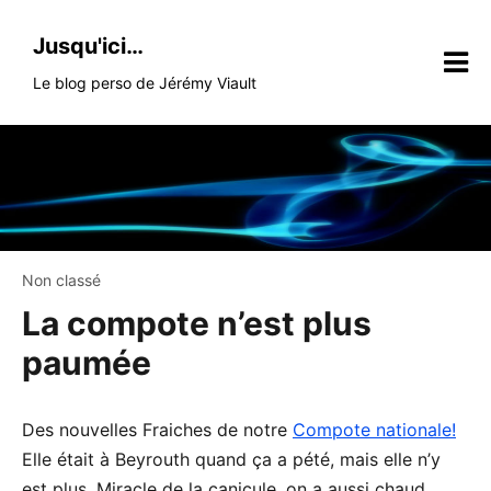
Skip
to
Jusqu'ici…
content
Le blog perso de Jérémy Viault
Non classé
La compote n’est plus
paumée
Des nouvelles Fraiches de notre
Compote nationale!
Elle était à Beyrouth quand ça a pété, mais elle n’y
est plus. Miracle de la canicule, on a aussi chaud