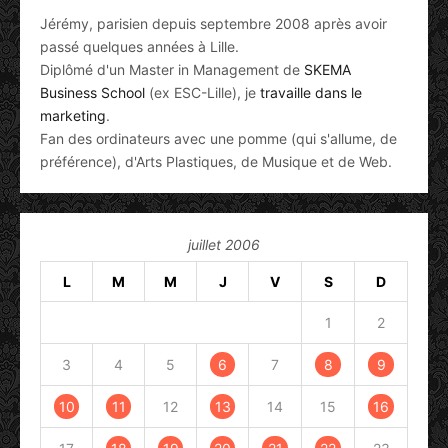
Jérémy, parisien depuis septembre 2008 après avoir
passé quelques années à Lille.
Diplômé d'un Master in Management de
SKEMA
Business School
(ex ESC-Lille), je
travaille dans le
marketing
.
Fan des ordinateurs avec une pomme (qui s'allume, de
préférence), d'Arts Plastiques, de Musique et de Web.
juillet 2006
L
M
M
J
V
S
D
1
2
3
4
5
6
7
8
9
10
11
12
13
14
15
16