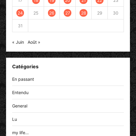
17
18
19
20
21
22
23
24
25
26
27
28
29
30
31
« Juin
Août »
Catégories
En passant
Entendu
General
Lu
my life…